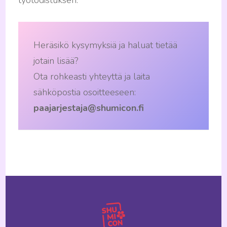
työtodistuksen.
Heräsikö kysymyksiä ja haluat tietää
jotain lisää?
Ota rohkeasti yhteyttä ja laita
sähköpostia osoitteeseen:
paajarjestaja@shumicon.fi
Artikkelien
selaus