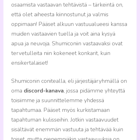
osaamista vastaavan tehtävistä – tärkeintä on,
että olet aiheesta kiinnostunut ja valmis
oppimaan! Pääset alkuun vastuualueesi kanssa
muiden vastaavien tuella ja voit aina kysyä
apua ja neuvoja. Shumiconiin vastaavaksi ovat
tervetulleita niin kokeneet konkarit, kuin
ensikertalaiset!
Shumiconin conitealla, eli järjestäjäryhmällä on
oma
discord-kanava
, jossa pidämme yhteyttä
toisiimme ja suunnittelemme yhdessä
tapahtumaa. Pääset myös kurkistamaan
tapahtuman kulisseihin. Jotkin vastaavuudet
sisältävät enemmän vastuuta ja tehtävää kuin
toiset, mutta pienempiäkin vastaavuuksia on