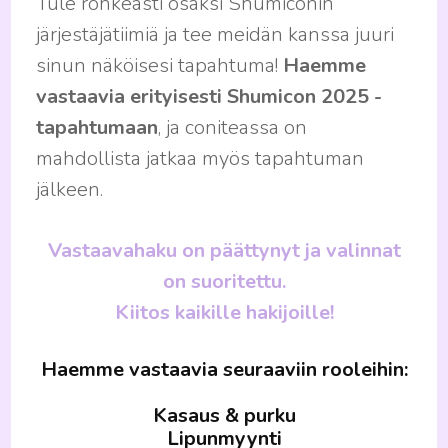
Tule rohkeasti osaksi Shumiconin
järjestäjätiimiä ja tee meidän kanssa juuri
sinun näköisesi tapahtuma!
Haemme
vastaavia erityisesti Shumicon 2025 -
tapahtumaan
, ja coniteassa on
mahdollista jatkaa myös tapahtuman
jälkeen.
Vastaavahaku on päättynyt ja valinnat
on suoritettu.
Kiitos kaikille hakijoille!
Haemme vastaavia seuraaviin rooleihin:
Kasaus & purku
Lipunmyynti