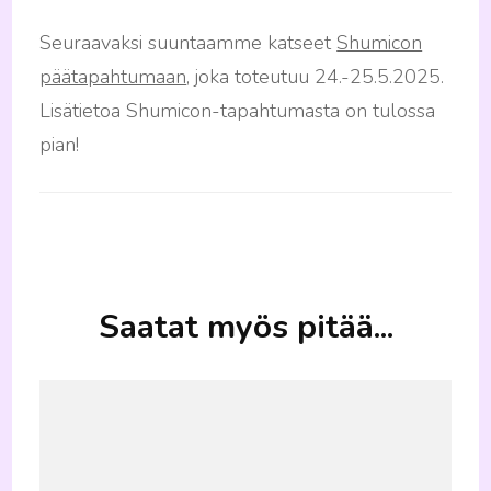
Seuraavaksi suuntaamme katseet
Shumicon
päätapahtumaan
, joka toteutuu 24.-25.5.2025.
Lisätietoa Shumicon-tapahtumasta on tulossa
pian!
Artikkelien
selaus
Saatat myös pitää...