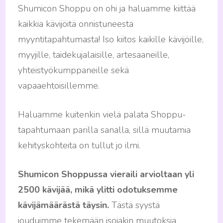
Shumicon Shoppu on ohi ja haluamme kiittää
kaikkia kävijöitä onnistuneesta
myyntitapahtumasta! Iso kiitos kaikille kävijöille,
myyjille, taidekujalaisille, artesaaneille,
yhteistyökumppaneille sekä
vapaaehtoisillemme.
Haluamme kuitenkin vielä palata Shoppu-
tapahtumaan parilla sanalla, sillä muutamia
kehityskohteita on tullut jo ilmi.
Shumicon Shoppussa vieraili arvioltaan yli
2500 kävijää, mikä ylitti odotuksemme
kävijämäärästä täysin.
Tästä syystä
jouduimme tekemään isojakin muutoksia