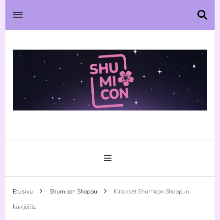
Etusivu
Shumicon Shoppu
Kiitokset Shumicon Shoppun
kävijöille