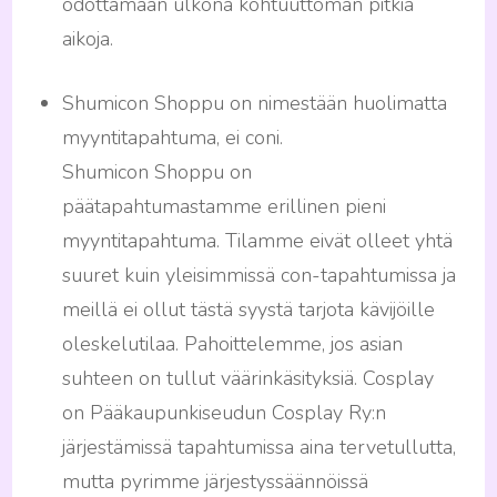
odottamaan ulkona kohtuuttoman pitkiä
aikoja.
Shumicon Shoppu on nimestään huolimatta
myyntitapahtuma, ei coni.
Shumicon Shoppu on
päätapahtumastamme erillinen pieni
myyntitapahtuma. Tilamme eivät olleet yhtä
suuret kuin yleisimmissä con-tapahtumissa ja
meillä ei ollut tästä syystä tarjota kävijöille
oleskelutilaa. Pahoittelemme, jos asian
suhteen on tullut väärinkäsityksiä. Cosplay
on Pääkaupunkiseudun Cosplay Ry:n
järjestämissä tapahtumissa aina tervetullutta,
mutta pyrimme järjestyssäännöissä