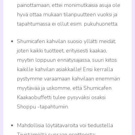
painottamaan, ettei monimutkaisia asuja ole
hyvä ottaa mukaan tilanpuutteen vuoksi ja
tapahtumassa ei ollut esim. pukuhuonetta.
Shumicafen kahvilan suosio yllätti meidät,
joten kaikki tuotteet, erityisesti kaakao,
myytiin loppuun ennätysajassa, suuri kiitos
kaikille kahvilan asiakkaille! Ensi kerralla
pystymme varaamaan kahvilaan enemmän
myytävää ja uskomme, että Shumicafen
Kaakaobuffetti tulee pysyväksi osaksi
Shoppu -tapahtumiin.
Mahdollisia löytätavaroita voi tiedustella
Tiivistämöltä
suoraan osoitteesta: