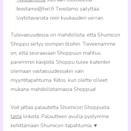
tiivistamo@hel.fi Tiivistämö säilyttää
löytötavaroita noin kuukauden verran.
Tulevaisuudessa on mahdollista, että Shumicon
Shoppu siirtyy isompiin tiloihin. Toiveenamme
on, että seuraavaan Shoppuun mahtuu
paremmin kävijöitä. Shoppu tulee kuitenkin
olemaan vastaisuudessakin vain
myyntitapahtuma. Kiitos, kun olette olleet
mukana mahdollistamassa Shoppua!
Voit jättää palautetta Shumicon Shoppusta
tästä
linkistä. Palautteen avulla pystymme
kehittämään Shumicon-tapahtumia. ♥