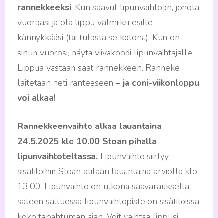
rannekkeeksi
. Kun saavut lipunvaihtoon, jonota
vuoroasi ja ota lippu valmiiksi esille
kännykkääsi (tai tulosta se kotona). Kun on
sinun vuorosi, näytä viivakoodi lipunvaihtajalle.
Lippua vastaan saat rannekkeen. Ranneke
laitetaan heti ranteeseen
– ja coni-viikonloppu
voi alkaa!
Rannekkeenvaihto alkaa lauantaina
24.5.2025
klo 10.00 Stoan pihalla
lipunvaihtoteltassa.
Lipunvaihto siirtyy
sisätiloihin Stoan aulaan lauantaina arviolta klo
13.00. Lipunvaihto on ulkona säävarauksella –
sateen sattuessa lipunvaihtopiste on sisätiloissa
koko tapahtuman ajan. Voit vaihtaa lippusi