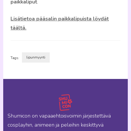
paikkaliput
.
Lisätietoa pääsalin paikkalipuista löydät
täältä.
lipunmyynti
Tags:
Artikkelien
selaus
Shumicon on vapaaehtoisvoimin järjestettävä
cosplayhin, animeen ja peleihin keskittyvä