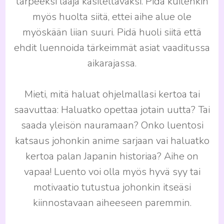
tarpeeksi laaja käsiteltäväksi. Pidä kuitenkin
myös huolta siitä, ettei aihe alue ole
myöskään liian suuri. Pidä huoli siitä että
ehdit luennoida tärkeimmät asiat vaaditussa
aikarajassa.
Mieti, mitä haluat ohjelmallasi kertoa tai
saavuttaa: Haluatko opettaa jotain uutta? Tai
saada yleisön nauramaan? Onko luentosi
katsaus johonkin anime sarjaan vai haluatko
kertoa palan Japanin historiaa? Aihe on
vapaa! Luento voi olla myös hyvä syy tai
motivaatio tutustua johonkin itseäsi
kiinnostavaan aiheeseen paremmin.