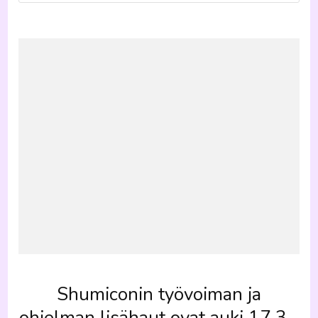
Shumiconin työvoiman ja
ohjelman lisähaut ovat auki 17.3.–