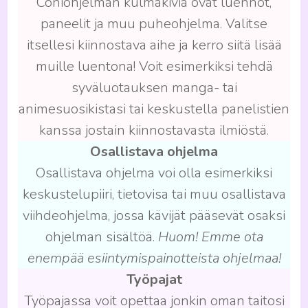
Coniohjelman kulmakiviä ovat luennot,
paneelit ja muu puheohjelma. Valitse
itsellesi kiinnostava aihe ja kerro siitä lisää
muille luentona! Voit esimerkiksi tehdä
syväluotauksen manga- tai
animesuosikistasi tai keskustella panelistien
kanssa jostain kiinnostavasta ilmiöstä.
Osallistava ohjelma
Osallistava ohjelma voi olla esimerkiksi
keskustelupiiri, tietovisa tai muu osallistava
viihdeohjelma, jossa kävijät pääsevät osaksi
ohjelman sisältöä.
Huom! Emme ota
enempää esiintymispainotteista ohjelmaa!
Työpajat
Työpajassa voit opettaa jonkin oman taitosi