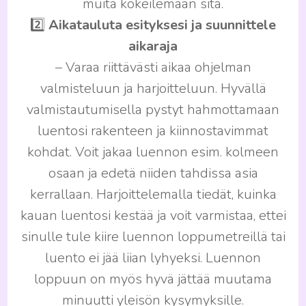
muita kokeilemaan sitä.
2️⃣
Aikatauluta esityksesi ja suunnittele
aikaraja
– Varaa riittävästi aikaa ohjelman
valmisteluun ja harjoitteluun. Hyvällä
valmistautumisella pystyt hahmottamaan
luentosi rakenteen ja kiinnostavimmat
kohdat. Voit jakaa luennon esim. kolmeen
osaan ja edetä niiden tahdissa asia
kerrallaan. Harjoittelemalla tiedät, kuinka
kauan luentosi kestää ja voit varmistaa, ettei
sinulle tule kiire luennon loppumetreillä tai
luento ei jää liian lyhyeksi. Luennon
loppuun on myös hyvä jättää muutama
minuutti yleisön kysymyksille.