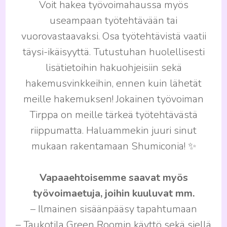
Voit hakea työvoimahaussa myös
useampaan työtehtävään tai
vuorovastaavaksi. Osa työtehtävistä vaatii
täysi-ikäisyyttä. Tutustuhan huolellisesti
lisätietoihin hakuohjeisiin sekä
hakemusvinkkeihin, ennen kuin lähetät
meille hakemuksen! Jokainen työvoiman
Tirppa on meille tärkeä työtehtävästä
riippumatta. Haluammekin juuri sinut
mukaan rakentamaan Shumiconia! ✨
Vapaaehtoisemme saavat myös
työvoimaetuja, joihin kuuluvat mm.
– Ilmainen sisäänpääsy tapahtumaan
– Taukotila Green Roomin käyttö sekä siellä