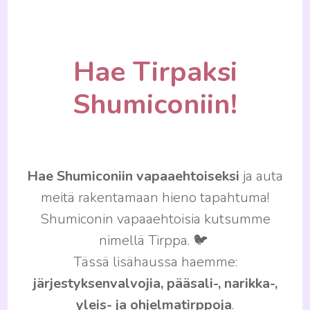
Hae Tirpaksi
Shumiconiin!
Hae Shumiconiin vapaaehtoiseksi
ja auta
meitä rakentamaan hieno tapahtuma!
Shumiconin vapaaehtoisia kutsumme
nimellä Tirppa. 🐦
Tässä lisähaussa haemme:
järjestyksenvalvojia,
pääsali-, narikka-,
yleis- ja ohjelmatirppoja
.